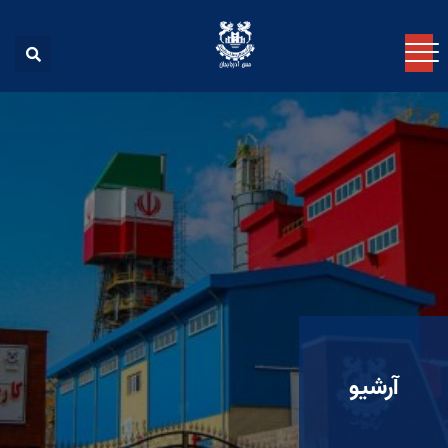
آرشیو