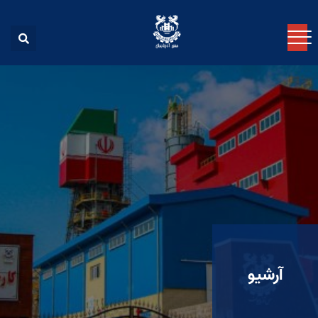
آرشیو