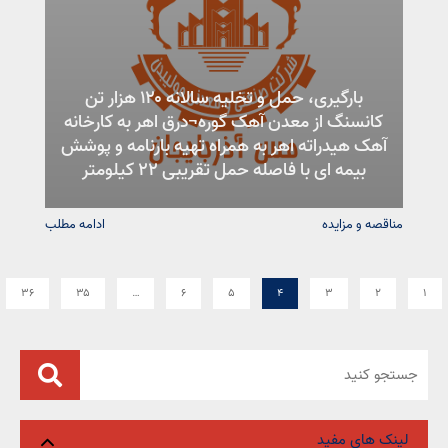
بارگیری، حمل و تخلیه سالانه ۱۲۰ هزار تن
کانسنگ از معدن آهک گوره¬درق اهر به کارخانه
آهک هیدراته اهر به همراه تهیه بارنامه و پوشش
بیمه ای با فاصله حمل تقریبی ۲۲ کیلومتر
مناقصه و مزایده
ادامه مطلب
۳۶
۳۵
…
۶
۵
۴
۳
۲
۱
لینک های مفید