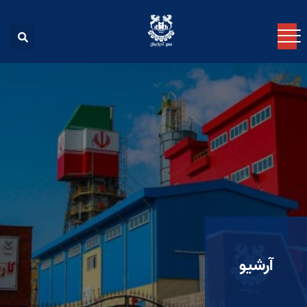
آرشیو