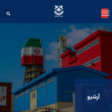
آرشیو