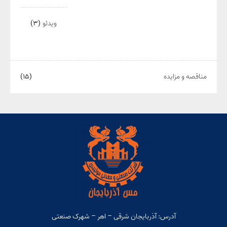
ویدئو
(۳)
مناقصه و مزایده
(۱۵)
آدرس: آذربایجان شرقی – اهر – شهرک صنعتی