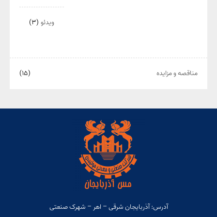
ویدئو
(۳)
مناقصه و مزایده
(۱۵)
آدرس: آذربایجان شرقی – اهر – شهرک صنعتی