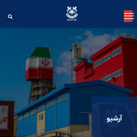
آرشیو