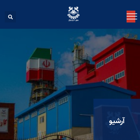
آرشیو