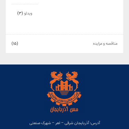
ویدئو
(۳)
مناقصه و مزایده
(۱۵)
آدرس: آذربایجان شرقی – اهر – شهرک صنعتی