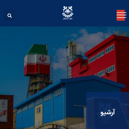
آرشیو