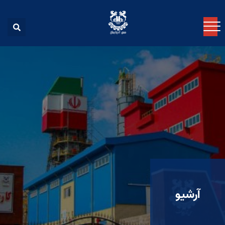
آرشیو