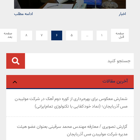
اخبار
ادامه مطلب
صفحه
صفحه
۸
۷
۶
۵
…
۱
قبل
بعد
آخرین مقالات
شمارش معکوس برای بهره‌برداری از کوره دوم آهک در شرکت مولیبدن
مس آذربایجان؛ (نماد خودکفایی با تکنولوژی تمام‌ایرانی)
گزارش تصویری / معارفه مهندس محمد سرقینی بعنوان عضو هیئت‌
مدیره شرکت مولیبدن مس آذربایجان