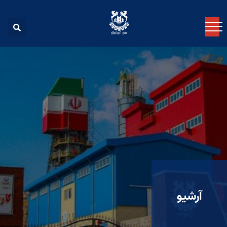
آرشیو