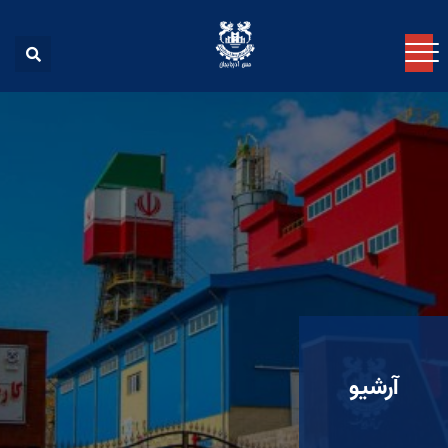
آرشیو