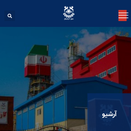
آرشیو