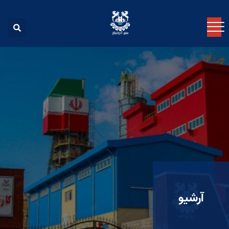
آرشیو