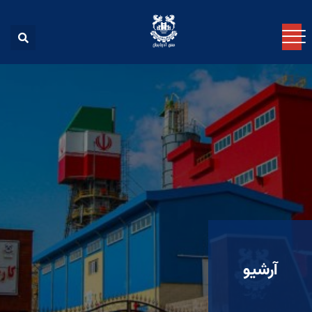
آرشیو