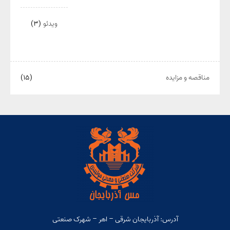
ویدئو
(۳)
مناقصه و مزایده
(۱۵)
آدرس: آذربایجان شرقی – اهر – شهرک صنعتی