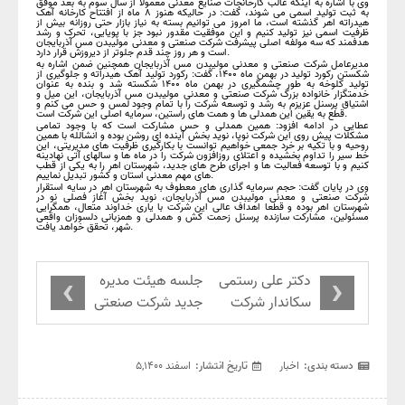
وی با اشاره به اینکه غالب کارخانجات صنایع معدنی معمولا از سال سوم به بعد موفق
به ثبت تولید اسمی می شوند، گفت: در حالیکه هنوز ۸ ماه از افتتاح کارخانه آهک
هیدراته اهر گذشته است، ما امروز می توانیم بسته به نیاز بازار حتی روزانه بیش از
ظرفیت اسمی نیز تولید کنیم و این موفقیت مقدور نبود جز با پویایی، تحرک و رشد
هدفمند که سه مولفه اصلی پیشرفت شرکت صنعتی و معدنی مولیبدن مس آذربایجان
است و هر روز چند قدم جلوتر از دیروزش قرار دارد.
مدیرعامل شرکت صنعتی و معدنی مولیبدن مس آذربایجان همچنین ضمن اشاره به
شکستن رکورد تولید در بهمن ماه ۱۴۰۰، گفت: رکورد تولید آهک هیدراته و جلوگیری از
تولید کلوخه به طور چشمگیری در بهمن ماه ۱۴۰۰ شکسته شد و بنده به عنوان
خدمتگزار خانواده بزرگ شرکت صنعتی و معدنی مولیبدن مس آذربایجان، این میل و
اشتیاق پرسنل عزیزم به رشد و توسعه شرکت را با تمام وجود لمس و حس می کنم و
قطع به یقین این همدلی ها و همت های راستین، سرمایه اصلی این شرکت است.
عطایی در ادامه افزود: همین همدلی و حس مشارکت است که با وجود تمامی
مشکلات پیش روی این شرکت نوپا، نوید بخش آینده ای روشن بوده و انشالله با همین
روحیه و با تکیه بر خرد جمعی خواهیم توانست با بکارگیری ظرفیت های مدیریتی، این
خط سیر را تداوم بخشیده و اعتلای روزافزون شرکت را در ماه ها و سالهای آتی نهادینه
کنیم و با توسعه فعالیت ها و اجرای طرح های جدید، شهرستان اهر را به یکی از قطب
های مهم معدنی استان و کشور تبدیل نماییم.
وی در پایان گفت: حجم سرمایه گذاری های معطوف به شهرستان اهر در سایه استقرار
شرکت صنعتی و معدنی مولیبدن مس آذربایجان، نوید بخش آغاز فصلی نو در
شهرستان اهر بوده و قطعا اهداف عالی این شرکت با یاری خداوند متعال، همگرایی
مسئولین، مشارکت سازنده پرسنل زحمت کش و همدلی و همزبانی دلسوزان واقعی
شهر، تحقق خواهد یافت.
›
‹
دکتر علی رستمی
جلسه هیئت مدیره
سکاندار شرکت
جدید شرکت صنعتی
مس شد
و معدنی مولیبدن
مس آذربایجان و
آئین تودیع مهندس
دسته بندی:
اخبار
تاریخ انتشار:
اسفند ۵,۱۴۰۰
ایرج آشتی