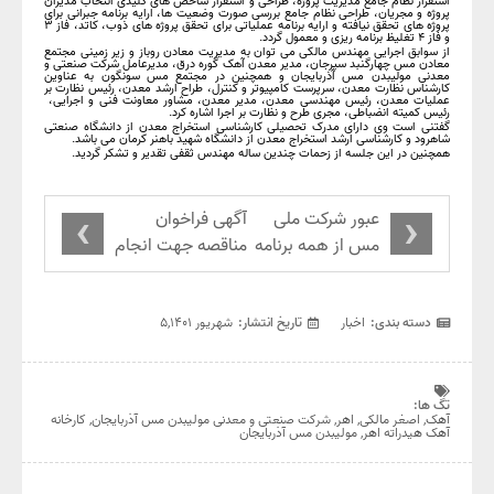
استقرار نظام جامع مدیریت پروژه، طراحی و استقرار شاخص های کلیدی انتخاب مدیران
پروژه و مجریان، طراحی نظام جامع بررسی صورت وضعیت ها، ارایه برنامه جبرانی برای
پروژه های تحقق نیافته و ارایه برنامه عملیاتی برای تحقق پروژه های ذوب، کاتد، فاز ۳
و فاز ۴ تغلیظ برنامه ریزی و معمول گردد.
از سوابق اجرایی مهندس مالکی می توان به مدیریت معادن روباز و زیر زمینی مجتمع
معادن مس چهارگنبد سیرجان، مدیر معدن آهک گوره درق، مدیرعامل شرکت صنعتی و
معدنی مولیبدن مس آذربایجان و همچنین در مجتمع مس سونگون به عناوین
کارشناس نظارت معدن، سرپرست کامپیوتر و کنترل، طراح ارشد معدن، رئیس نظارت بر
عملیات معدن، رئیس مهندسی معدن، مدیر معدن، مشاور معاونت فنی و اجرایی،
رئیس کمیته انضباطی، مجری طرح و نظارت بر اجرا اشاره کرد.
گفتنی است وی دارای مدرک تحصیلی کارشناسی استخراج معدن از دانشگاه صنعتی
شاهرود و کارشناسی ارشد استخراج معدن از دانشگاه شهید باهنر کرمان می باشد.
همچنین در این جلسه از زحمات چندین ساله مهندس ثقفی تقدیر و تشکر گردید.
›
‹
عبور شرکت ملی
آگهی فراخوان
مس از همه برنامه
مناقصه جهت انجام
های تولیدی 5
خدمات مشاوره و
ماهه
نظارت زیرسازی و
آسفالت جاده
دسته بندی:
اخبار
تاریخ انتشار:
شهریور ۵,۱۴۰۱
منتهی به معدن
آهک گوره درق اهر
تگ ها:
آهک
,
اصغر مالکی
,
اهر
,
شرکت صنعتی و معدنی مولیبدن مس آذربایجان
,
کارخانه
آهک هیدراته اهر
,
مولیبدن مس آذربایجان