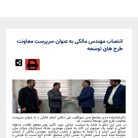
انتصاب مهندس مالکی به عنوان سرپرستِ معاونت
طرح های توسعه
دکترعباسزاده مدیر مجتمع مس سونگون، طی حکمی اصغر مالکی را به عنوانِ سرپرستِ
معاونتِ طرح های توسعه منصوب کرد.
در متن این حکم با اشاره به سیاست ابلاغی مورد تأکید رهبر معظم انقلاب مدظله
العالی و تولید یک میلیون تن کاتد به عنوان مهمترین هدف استراتژیک شرکت ملّی
صنایع مس ایران و با توجه به سوابق و تجارب ارزشمند مهندس مالکی از ایشان
خواسته شده است ضمن تعامل با تمامی ارکان مجتمع، اقدام لازم نسبت به طراحی و