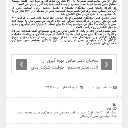
برای افزایش تولید آهک هیدراته به ۳۰۰ هزار تُن هدف‌گذاری کرده ایم، گفت: توسعه
صنایع جنبی زنجیره تولید مواد معدنی از جمله آهک هیدراته اهر را دنبال می‌کنیم.
وی افزود: هدف مس سونگون توسعه و تکمیل زنجیره ارزش صنعت مس در
آذربایجان‌شرقی است و در این راستا تولید کنسانتره مس در سونگون از ۳۳۰ هزار تُن به
یک میلیون و ۶۰۰ هزار تُن در سال افزایش یابد.
مدیر مجتمع مس سونگون همچنین از راه اندازی خط تولید کاتد مس با ظرفیت ۴۰۰
هزار تُن برای اولین بار در آذربایجان شرقی خبر داد و افزود: طی شش سال به تولید کاتد
مس با ظرفیت ۴۰۰ هزار تُن خواهیم رساند که برای استان ۴ میلیارد دلار ارزآوری و حدود
۲۰ هزار اشتغال‌زایی خواهد داشت.
دکتر معبود عباس زاده در پایان از تأمین مالی طرح‌های توسعه‌ای آهک هیدراته خبر داد
و افزود: در صنایع ملی مس ایران رعایت عدالت در سرمایه‌گذاری و پرداخت حقوق و
مزایای کارکنان جزو اولویت‌های هاست که از این‌رو در آینده ای نزدیک حق و حقوق
کارکنان شرکت مولیبدن مس آذربایجان را طبق کارکنان مجتمع مس سونگون
همسان‌سازی خواهیم کرد.
›
‹
سخنان دکتر عباس
بهره گیری از
زاده، مدیر مجتمع
ظرفیت شرکت های
مس سونگون در
دانش بنیان در
حاشیه بازدید از
طرح های توسعه
کارخانه آهک اهر
ای آهک هیدراته
دسته بندی:
اخبار
تاریخ انتشار:
آذر ۲۳,۱۴۰۱
اهر
تگ ها:
آهک
,
اهر
,
کارخانه آهک هیدراته اهر
,
مجتمع مس سونگون
,
مس
,
معبود عباس
زاده
,
مولیبدن مس آذربایجان