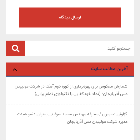
آخرین مطالب سایت
شمارش معکوس برای بهره‌برداری از کوره دوم آهک در شرکت مولیبدن
مس آذربایجان؛ (نماد خودکفایی با تکنولوژی تمام‌ایرانی)
گزارش تصویری / معارفه مهندس محمد سرقینی بعنوان عضو هیئت‌
مدیره شرکت مولیبدن مس آذربایجان