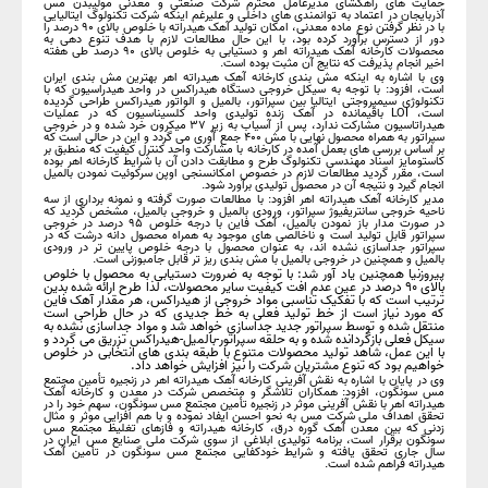
حمایت های راهگشای مدیرعامل محترم شرکت صنعتی و معدنی مولیبدن مس
آذربایجان در اعتماد به توانمندی های داخلی و علیرغم اینکه شرکت تکنولوگ ایتالیایی
با در نظر گرفتن نوع ماده معدنی، امکان تولید آهک هیدراته با خلوص بالای ۹۰ درصد را
دور از دسترس برآورد کرده بود، با این حال مطالعات لازم با هدف تنوع دهی به
محصولات کارخانه آهک هیدراته اهر و دستیابی به خلوص بالای ۹۰ درصد طی هفته
اخیر انجام پذیرفت که نتایج آن مثبت بوده است.
وی با اشاره به اینکه مش بندی کارخانه آهک هیدراته اهر بهترین مش بندی ایران
است، افزود: با توجه به سیکل خروجی دستگاه هیدراکس در واحد هیدراسیون که با
تکنولوژی سیمپروجتی ایتالیا بین سپراتور، بالمیل و الواتور هیدراکس طراحی گردیده
است، LOI باقیمانده در آهک زنده تولیدی واحد کلسیناسیون که در عملیات
هیدراتاسیون مشارکت ندارد، پس از آسیاب به زیر ۳۷ میکرون خرد شده و در خروجی
سپراتور به همراه محصول نهایی با مش ۴۰۰ جمع آوری می گردد و این در حالی است که
بر اساس بررسی های بعمل آمده در کارخانه با مشارکت واحد کنترل کیفیت که منطبق بر
کاستومایز اسناد مهندسی تکنولوگ طرح و مطابقت دادن آن با شرایط کارخانه اهر بوده
است، مقرر گردید مطالعات لازم در خصوص امکانسنجی اوپن سرکوئیت نمودن بالمیل
انجام گیرد و نتیجه آن در محصول تولیدی برآورد شود.
مدیر کارخانه آهک هیدراته اهر افزود: با مطالعات صورت گرفته و نمونه برداری از سه
ناحیه خروجی سانتریفیوژ سپراتور، ورودی بالمیل و خروجی بالمیل، مشخص گردید که
در صورت مدار باز نمودن بالمیل، آهک فاین با درجه خلوص ۹۵ درصد در خروجی
سپراتور قابل تولید است و ناخالصی های موجود به همراه محصول دانه درشت که در
سپراتور جداسازی نشده اند، به عنوان محصول با درجه خلوص پایین تر در ورودی
بالمیل و همچنین در خروجی بالمیل با مش بندی ریز تر قابل جامبوزنی است.
پیروزنیا همچنین یاد آور شد: با توجه به ضرورت دستیابی به محصول با خلوص
بالای ۹۰ درصد در عین عدم افت کیفیت سایر محصولات، لذا طرح ارائه شده بدین
ترتیب است که با تفکیک تناسبی مواد خروجی از هیدراکس، هر مقدار آهک فاین
که مورد نیاز است از خط تولید فعلی به خط جدیدی که در حال طراحی است
منتقل شده و توسط سپراتور جدید جداسازی خواهد شد و مواد جداسازی نشده به
سیکل فعلی بازگردانده شده و به حلقه سپراتور-بالمیل-هیدراکس تزریق می گردد و
با این عمل، شاهد تولید محصولات متنوع با طبقه بندی های انتخابی در خلوص
خواهیم بود که تنوع مشتریان شرکت را نیز افزایش خواهد داد.
وی در پایان با اشاره به نقش آفرینی کارخانه آهک هیدراته اهر در زنجیره تأمین مجتمع
مس سونگون، افزود: همکاران تلاشگر و متخصص شرکت در معدن و کارخانه آهک
هیدراته اهر با نقش آفرینی موثر در زنجیره تأمین مجتمع مس سونگون، سهم خود را در
تحقق اهداف ملی شرکت مس به نحو احسن ایفاد نموده و با هم افزایی موثر و مثال
زدنی که بین معدن آهک گوره درق، کارخانه هیدراته و فازهای تغلیظ مجتمع مس
سونگون برقرار است، برنامه تولیدی ابلاغی از سوی شرکت ملی صنایع مس ایران در
سال جاری تحقق یافته و شرایط خودکفایی مجتمع مس سونگون در تأمین آهک
هیدراته فراهم شده است.