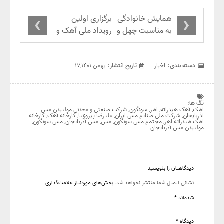
›
‹
همایش خانوادگی
برگزاری اولین
به مناسبت چهل و
رویداد ملی آهک و
چهارمین سالگرد
صنایع وابسته در
پیروزی شکوهمند
دانشگاه تبریز
انقلاب اسلامی
دسته بندی:
اخبار
تاریخ انتشار:
بهمن ۱۷,۱۴۰۱
ایران و سالروز
تأسیس شرکت
صنعتی و معدنی
تگ ها:
آهک
,
آهک هیدراته
,
اهر
,
سونگون
,
شرکت صنعتی و معدنی مولیبدن مس
مولیبدن مس
آذربایجان
,
شرکت ملی صنایع مس ایران
,
علیرضا پیروزنیا
,
کارخانه آهک
,
کارخانه
آهک هیدراته اهر
,
مجتمع مس سونگون
,
مس
,
مس آذربایجان
,
مس سونگون
,
آذربایجان
مولیبدن مس آذربایجان
دیدگاهتان را بنویسید
نشانی ایمیل شما منتشر نخواهد شد.
بخش‌های موردنیاز علامت‌گذاری
شده‌اند
*
دیدگاه
*