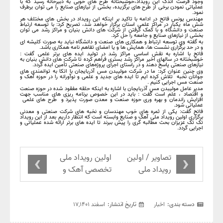
وجود فرصت اندک این رویداد،خوشبختانه طرح های خوبی به دبیرخانه رسید که با
عملیاتی نمودن برخی از طرح های برگزیده، بخشی از نیازهای صنایع را می توان برطرف
نمود.
مهندس یونس فاتح در ادامه با تاکید بر اینکه این رویداد در بخش های مختلف هر
شش ماه یکبار در مراکز علمی استان برگزار خواهد شد، تصریح کرد: با توسعه ارتباط
صنعت و دانشگاه و با کمک گرفتن از شرکت های دانش بنیان و مراکز رشد می توان
بخشی از نیازهای صنایع و جامعه را حل کرد.
به گفته وی توسعه ارتباط و همکاری های صنعت و دانشگاه نباید به صورت کلیشه ای
و در حد برگزاری نشست ها، همایش ها و یا امضای تفاهم نامه همکاری باشد.
فاتح با اشاره به نقش اساسی مراکز رشد در تولید ایده های برتر علمی گفت :
خوشبختانه در سالهای اخیر مراکز رشد بستری فراهم کرده تا شرکت های دانش بنیان به
نیازهای صنعتی پاسخ دهند و در راستای اجرای پروژه‌های صنعتی تأمین ایده گردد.
وی چنین عنوان کرد: ما در شرکت مولیبدن مس آذربایجان با اتکا به توانمندی های
جوانان نخبه تلاش کرده ایم تا ایده های جدید و علمی و نوآورانه را در حوزه آهک و
صنعت مس اجرایی کنیم .
مدیر عامل مولیبدن مس آذربایجان با اشاره به اینکه حلقه مفقود شده در حوزه صنعت
و اقتصاد ، علم است گفت : باید در این خصوص برنامه ریزی های مناسب جهت
افزایش راندمان و بهره وری حوزه صنعت و معدن صورت پذیرد و طرح های علمی
عملیاتی شود.
️فاتح گفت: یکی از ثمره های خوب مهندسان و نخبه های شرکت صنعتی و معدنی
برگزاری اولین رویداد ملی آهک و صنایع وابسته است که انتظار داریم بعد از این رویداد
تک تک عزیزان بحث مطالبه گری را پیش ببرند تا ایده های برتر ارائه شده عملیاتی و
اجرایی گردد.
›
‹
تصاویر / اولین
اولین رویداد ملی
رویداد ملی
تخصصی آهک و
تخصصی آهک و
صنایع وابسته به
صنایع وابسته
بهترین شکل با
حمایت شرکت
دسته بندی:
اخبار
تاریخ انتشار:
اسفند ۱۷,۱۴۰۱
مولیبدن مس