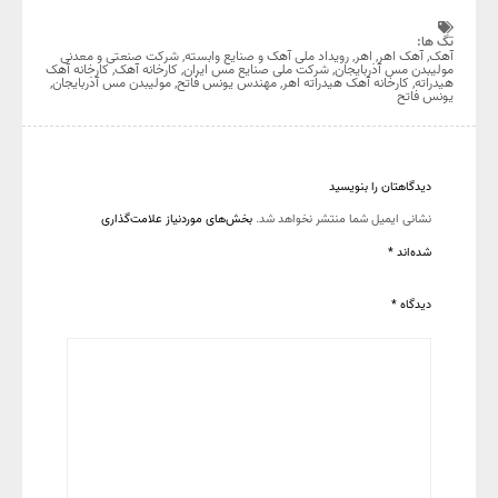
آذربایجان برگزار
شد
تگ ها:
آهک
,
آهک اهر
,
اهر
,
رویداد ملی آهک و صنایع وابسته
,
شرکت صنعتی و معدنی
مولیبدن مس آذربایجان
,
شرکت ملی صنایع مس ایران
,
کارخانه آهک
,
کارخانه آهک
هیدراته
,
کارخانه آهک هیدراته اهر
,
مهندس یونس فاتح
,
مولیبدن مس آذربایجان
,
یونس فاتح
دیدگاهتان را بنویسید
نشانی ایمیل شما منتشر نخواهد شد.
بخش‌های موردنیاز علامت‌گذاری
شده‌اند
*
دیدگاه
*