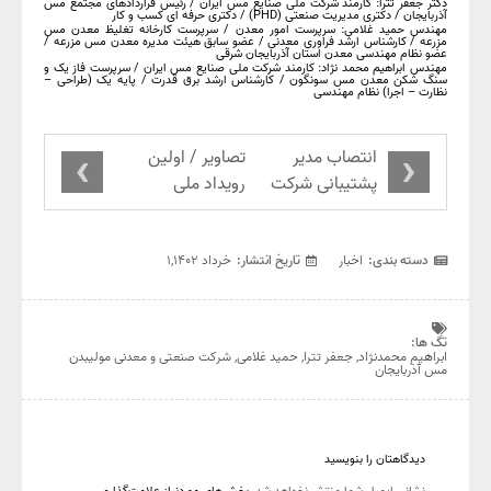
دکتر جعفر تترا: کارمند شرکت ملی صنایع مس ایران / رئیس قراردادهای مجتمع مس
آذربایجان / دکتری مدیریت صنعتی (PHD) / دکتری حرفه ای کسب و کار
مهندس حمید غلامی: سرپرست امور معدن / سرپرست کارخانه تغلیظ معدن مس
مزرعه / کارشناس ارشد فراوری معدنی / عضو سابق هیئت مدیره معدن مس مزرعه /
عضو نظام مهندسی معدن استان آذربایجان شرقی
مهندس ابراهیم محمد نژاد: کارمند شرکت ملی صنایع مس ایران / سرپرست فاز یک و
سنگ شکن معدن مس سونگون / کارشناس ارشد برق قدرت / پایه یک (طراحی –
نظارت – اجرا) نظام مهندسی
›
‹
انتصاب مدیر
تصاویر / اولین
پشتیبانی شرکت
رویداد ملی
صنعتی و معدنی
تخصصی آهک و
مولیبدن مس
صنایع وابسته
آذربایجان
دسته بندی:
اخبار
تاریخ انتشار:
خرداد ۱,۱۴۰۲
تگ ها:
ابراهیم محمدنژاد
,
جعفر تترا
,
حمید غلامی
,
شرکت صنعتی و معدنی مولیبدن
مس آذربایجان
دیدگاهتان را بنویسید