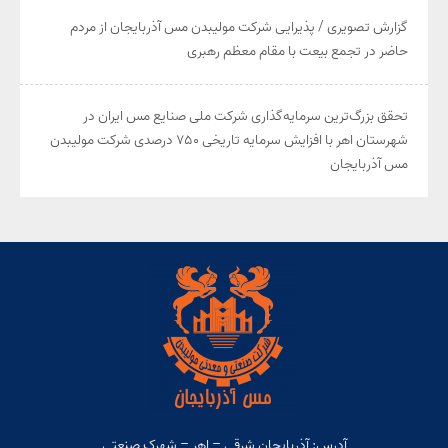
گزارش تصویری / پذیرایی شرکت مولیبدن مس آذربایجان از مردم
حاضر در تجمع بیعت با مقام معظم رهبری
تحقق بزرگ‌ترین سرمایه‌گذاری شرکت ملی صنایع مس ایران در
شهرستان اهر با افزایش سرمایه تاریخی ۷۵۰ درصدی شرکت مولیبدن
مس آذربایجان
آدرس: آذربایجان شرقی – اهر – شهرک صنعتی