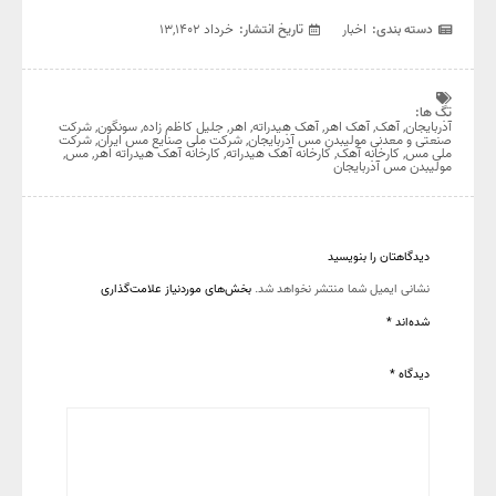
مولیبدن مس
آذربایجان
دسته بندی:
اخبار
تاریخ انتشار:
خرداد ۱۳,۱۴۰۲
تگ ها:
آذربایجان
,
آهک
,
آهک اهر
,
آهک هیدراته
,
اهر
,
جليل کاظم زاده
,
سونگون
,
شرکت
صنعتی و معدنی مولیبدن مس آذربایجان
,
شرکت ملی صنایع مس ایران
,
شرکت
ملی مس
,
کارخانه آهک
,
کارخانه آهک هیدراته
,
کارخانه آهک هیدراته اهر
,
مس
,
مولیبدن مس آذربایجان
دیدگاهتان را بنویسید
نشانی ایمیل شما منتشر نخواهد شد.
بخش‌های موردنیاز علامت‌گذاری
شده‌اند
*
دیدگاه
*